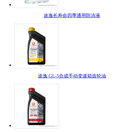
途逸长寿命四季通用防冻液
途逸 GL-5合成手动变速箱齿轮油